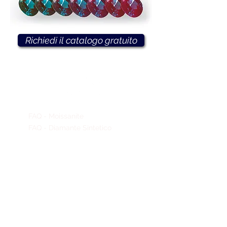
Richiedi il catalogo gratuito
FAQ - Moissanite
FAQ - Diamante Sintetico
Richiedi il catalogo cartaceo
Chi siamo
Contattaci
VIENI A TROVARCI
GEMMECREATE srl
Show room
via Tortona 74