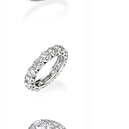
ABM102
ABM092