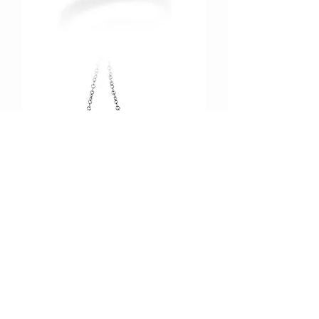
ABR010
PBMR037