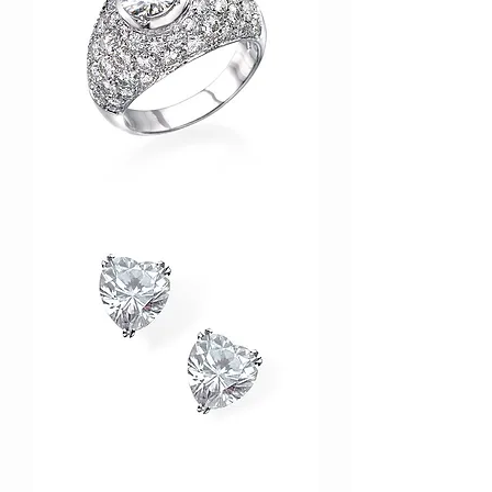
ABM123
OBM030