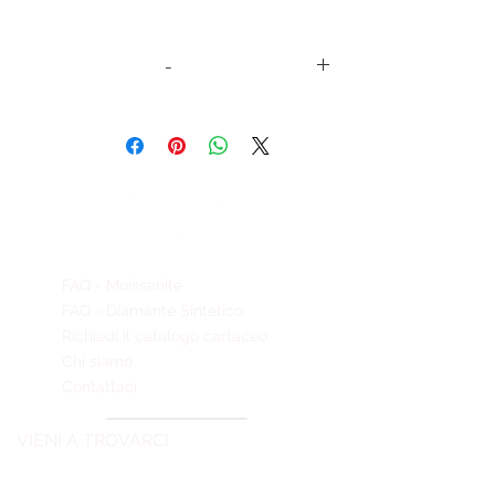
-
codice
Zaffiro
ct
Moissanite
sintetico
ABZ011
1
5,98
2 trillion 6 x
cushion
6
10 x 10
FAQ - Moissanite
FAQ - Diamante Sintetico
Richiedi il catalogo cartaceo
Chi siamo
Contattaci
VIENI A TROVARCI
GEMMECREATE srl