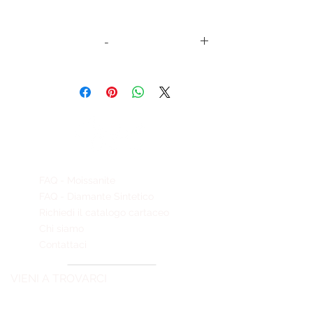
-
codice
Rubino
ct
sintetico
totali
OBR034
2 cushion 7 x 7
4,58
FAQ - Moissanite
FAQ - Diamante Sintetico
Richiedi il catalogo cartaceo
Chi siamo
Contattaci
VIENI A TROVARCI
GEMMECREATE srl