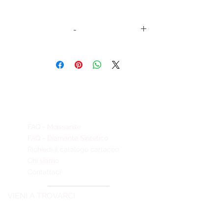
-
codice
Rubino
ct
Moissanite
sintetico
PBMR038
ovale 7 x
2,90
round
9
13 x ø 3,0
FAQ - Moissanite
FAQ - Diamante Sintetico
Richiedi il catalogo cartaceo
Chi siamo
Contattaci
VIENI A TROVARCI
GEMMECREATE srl